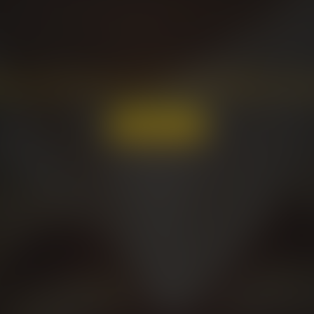
NTE, ESTE JOGO NÃO ESTÁ DISPONÍVEL NA S
BRAZINO777