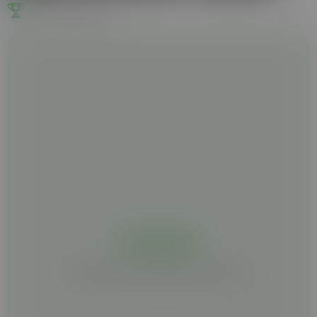
ÚLTIMOS GANHOS
NÃO HÁ DADOS
ESPERA ALGUNS SEGUNDOS POR FAVOR