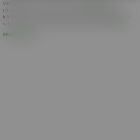
Beef Lightning é um slot de vídeo da
Big Time Gaming
com
referências a sino, marrom e vacas. O sistema de pagamento
informado é 117649. O ganho máximo confirmado é de 56.000x o
valor da aposta. Este jogo faz parte da categoria de
slots online
.
MOSTRAR MAIS
O QUE É O SLOT BEEF LIGHTNING?
O título foi lançado em 16/06/2021; possui configuração 6x7; usa o
sistema de pagamento 117649; apresenta RTP base de 96,44%; tem
volatilidade alta.
Entre os recursos confirmados estão Megaways, Free Spins,
Avalanche, Cascading, Additional Free Spins. A proposta temática
inclui sino, marrom e vacas.
Visão geral: Beef Lightning
Confira abaixo as características técnicas confirmadas de Beef
Lightning. O título está disponível no
Brazino777
.
CARACTERÍSTICA
DETALHES