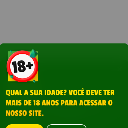
Inicie a rodada para girar os rolos.
Confira as combinações formadas e o resultado da rodada.
O RTP pode variar de acordo com a configuração disponível. Essa
característica não garante resultados em rodadas individuais.
BEEF LIGHTNING - FAQ
Qual é o RTP de Beef Lightning?
O RTP base de Beef Lightning é de 96,44%. Esse percentual é teórico
e calculado em um grande número de rodadas, sem garantir
resultados individuais.
Qual é o ganho máximo de Beef Lightning?
QUAL A SUA IDADE? VOCÊ DEVE TER
O ganho máximo informado é de 56.000x o valor da aposta.
MAIS DE 18 ANOS PARA ACESSAR O
Qual é o formato de Beef Lightning?
Usamos cookies para melhorar sua experiência. Ao
NOSSO SITE.
usar o Brazino777, você aceita nossos cookies. Veja
O jogo utiliza uma configuração de 6x7.
nossos
Termos e Condições
para mais.