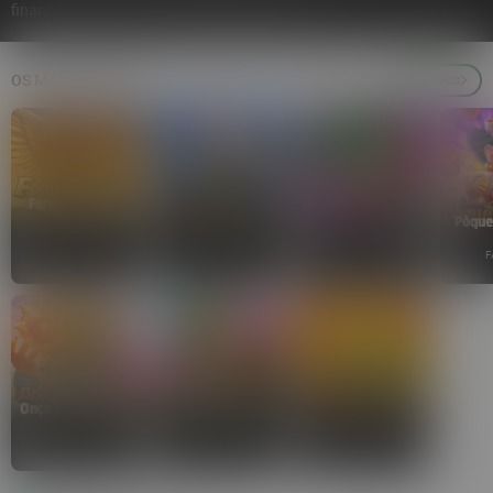
financeiros. Jogue com responsabilidade. 18+
OS MAIS JOGADOS
VER MAIS
EXCLUSIVO
Fortune Garuda
500
Pachinko
FlyX™ Cash Turbo™
Pôque
TADA
NEKO
BUCK STAKES
F
Onça Sortuda 500
Lucky Jaguar 2
4 Pots of Egypt
TADA
TADA
3OAKS