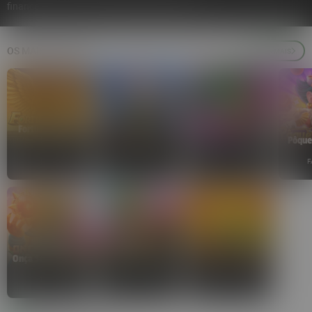
financeiros. Jogue com responsabilidade. 18+
OS MAIS JOGADOS
VER MAIS
EXCLUSIVO
Fortune Garuda
500
Pachinko
FlyX™ Cash Turbo™
Pôque
TADA
NEKO
BUCK STAKES
F
Onça Sortuda 500
Lucky Jaguar 2
4 Pots of Egypt
TADA
TADA
3OAKS