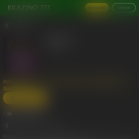
CADASTRO
ENTRAR
VOLTAR
BERICHED
REDTIGER
INFELIZMENTE, ESTE JOGO NÃO ESTÁ DISPONÍVEL NA
SUA REGIÃO.
BRAZINO777
5
677
Visualizações
RTP:
95.78%
O jogo pode causar dependência, ansiedade, depressão e prejuízos