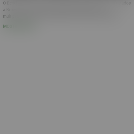
O Beriched é um dos slots online da Red Tiger, com temas associados
a Brown, Dark blue, Frogs, e sistema de pagamento 20. O
multiplicador máximo informado é de x2.754 o valor da aposta.
MOSTRAR MAIS
O QUE É O SLOT BERICHED?
Este slot de vídeo utiliza uma configuração de 5x4 e o modelo de
pagamento 20. As combinações e resultados seguem as regras
apresentadas na tabela de pagamentos do próprio jogo.
Entre as características técnicas estão RTP teórico de 95,78%,
volatilidade média, recursos confirmados como Additive symbol, Free
Spins, Respins, Scatter symbols. Esses dados descrevem a estrutura
matemática do jogo e não garantem resultados em rodadas
individuais.
Visão geral: Beriched
O Beriched está disponível no Brazino777 e apresenta as seguintes
características confirmadas:
CARACTERÍSTICA
DETALHES