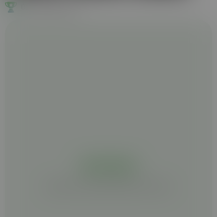
ÚLTIMOS GANHOS
NÃO HÁ DADOS
ESPERA ALGUNS SEGUNDOS POR FAVOR