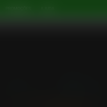
PROMOÇÕES
AJUDA