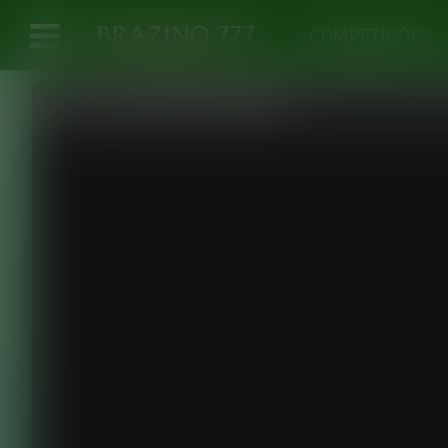
COMPETIÇÕES
BETTY, BORIS AND BOO