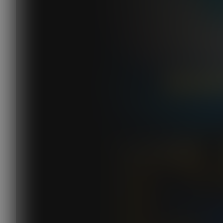
INFELIZME