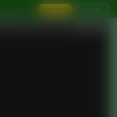
CADASTRO
ENTRAR