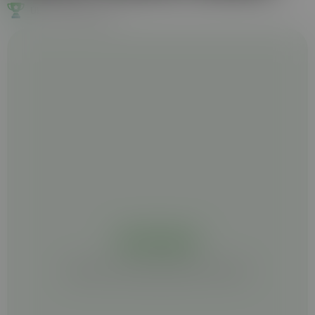
ÚLTIMOS GANHOS
NÃO HÁ DADOS
ESPERA ALGUNS SEGUNDOS POR FAVOR