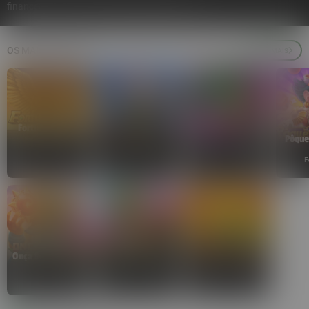
financeiros. Jogue com responsabilidade. 18+
OS MAIS JOGADOS
VER MAIS
EXCLUSIVO
Fortune Garuda
500
Pachinko
FlyX™ Cash Turbo™
Pôque
TADA
NEKO
BUCK STAKES
F
Onça Sortuda 500
Lucky Jaguar 2
4 Pots of Egypt
TADA
TADA
3OAKS