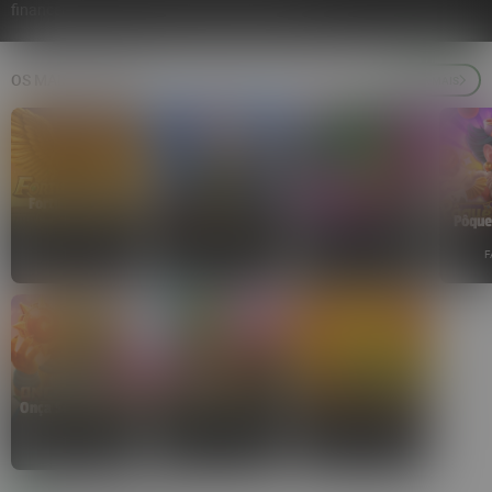
financeiros. Jogue com responsabilidade. 18+
OS MAIS JOGADOS
VER MAIS
EXCLUSIVO
Fortune Garuda
500
Pachinko
FlyX™ Cash Turbo™
Pôque
TADA
NEKO
BUCK STAKES
F
Onça Sortuda 500
Lucky Jaguar 2
4 Pots of Egypt
TADA
TADA
3OAKS