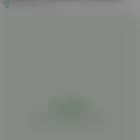
ÚLTIMOS GANHOS
NÃO HÁ DADOS
ESPERA ALGUNS SEGUNDOS POR FAVOR