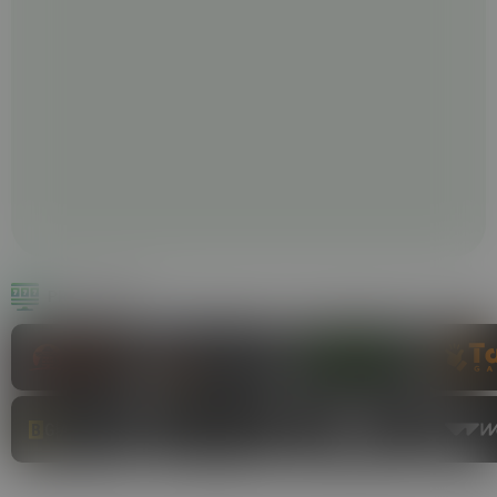
PROVEDORES