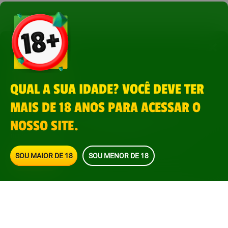
QUAL A SUA IDADE? VOCÊ DEVE TER
MAIS DE 18 ANOS PARA ACESSAR O
Usamos cookies para melhorar sua experiência. Ao
NOSSO SITE.
usar o Brazino777, você aceita nossos cookies. Veja
nossos
Termos e Condições
para mais.
SOU MAIOR DE 18
SOU MENOR DE 18
Menu
Slot
Ao Vivo
Crash
OK
Brazino 777
Jogos De Cassino