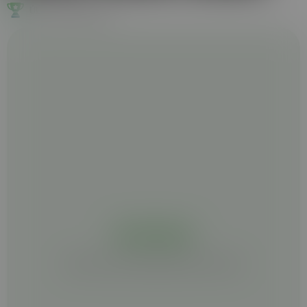
ÚLTIMOS GANHOS
NÃO HÁ DADOS
ESPERA ALGUNS SEGUNDOS POR FAVOR