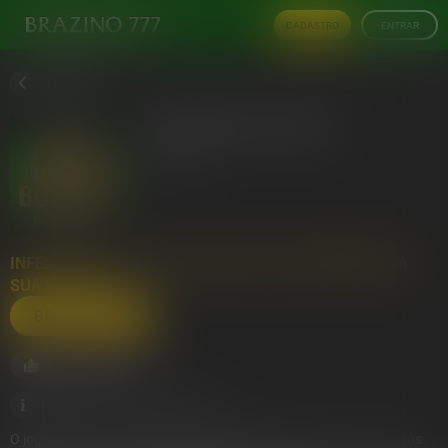
CADASTRO
ENTRAR
VOLTAR
SUPER BONUS TURBO
INSPIRED
INFELIZMENTE, ESTE JOGO NÃO ESTÁ DISPONÍVEL NA
SUA REGIÃO.
BRAZINO777
53
17693
Visualizações
RTP:
94.5%
O jogo pode causar dependência, ansiedade, depressão e prejuízos