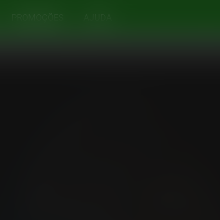
PROMOÇÕES
AJUDA