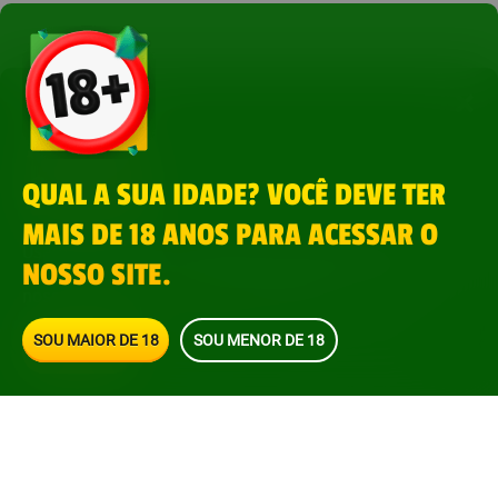
QUAL A SUA IDADE? VOCÊ DEVE TER
MAIS DE 18 ANOS PARA ACESSAR O
Usamos cookies para melhorar sua experiência. Ao
NOSSO SITE.
usar o Brazino777, você aceita nossos cookies. Veja
nossos
Termos e Condições
para mais.
SOU MAIOR DE 18
SOU MENOR DE 18
Menu
Slot
Ao Vivo
Crash
OK
Brazino 777
Jogos De Cassino