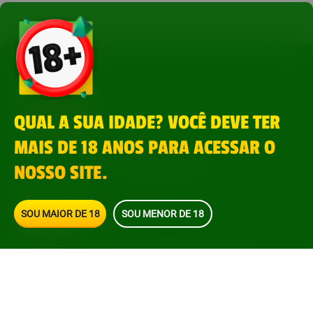
QUAL A SUA IDADE? VOCÊ DEVE TER
MAIS DE 18 ANOS PARA ACESSAR O
Usamos cookies para melhorar sua experiência. Ao
NOSSO SITE.
usar o Brazino777, você aceita nossos cookies. Veja
nossos
Termos e Condições
para mais.
SOU MAIOR DE 18
SOU MENOR DE 18
Menu
Slot
Ao Vivo
Crash
OK
Brazino 777
Jogos De Cassino