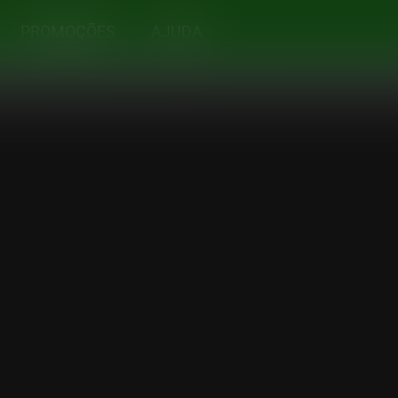
PROMOÇÕES
AJUDA