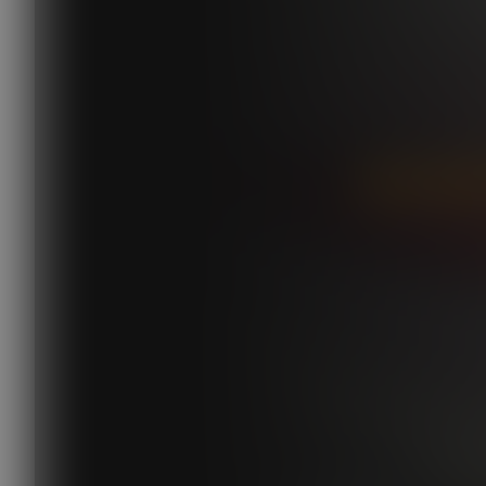
INFELIZME