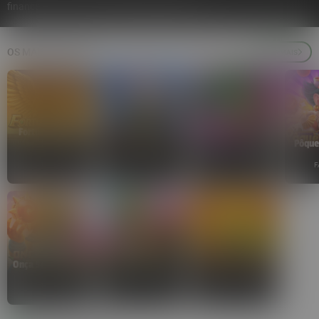
financeiros. Jogue com responsabilidade. 18+
OS MAIS JOGADOS
VER MAIS
EXCLUSIVO
Fortune Garuda
500
Pachinko
FlyX™ Cash Turbo™
Pôque
TADA
NEKO
BUCK STAKES
F
Onça Sortuda 500
Lucky Jaguar 2
4 Pots of Egypt
TADA
TADA
3OAKS