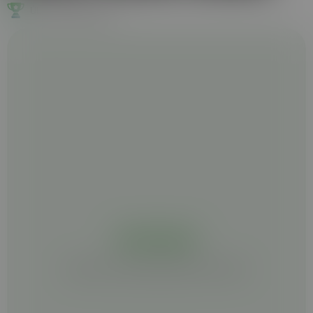
ÚLTIMOS GANHOS
NÃO HÁ DADOS
ESPERA ALGUNS SEGUNDOS POR FAVOR