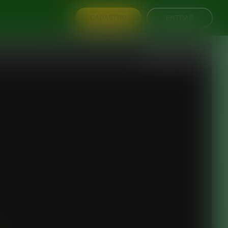
CADASTRO
ENTRAR