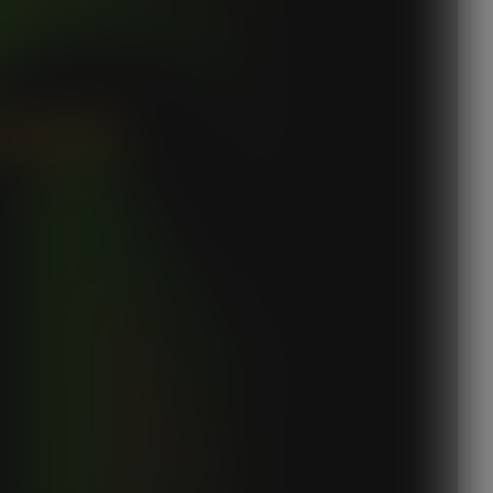
UA REGIÃO.