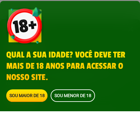
QUAL A SUA IDADE? VOCÊ DEVE TER
MAIS DE 18 ANOS PARA ACESSAR O
Usamos cookies para melhorar sua experiência. Ao
NOSSO SITE.
usar o Brazino777, você aceita nossos cookies. Veja
nossos
Termos e Condições
para mais.
SOU MAIOR DE 18
SOU MENOR DE 18
Menu
Slot
Ao Vivo
Crash
OK
Brazino 777
Jogos De Cassino