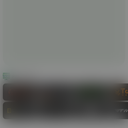
PROVEDORES