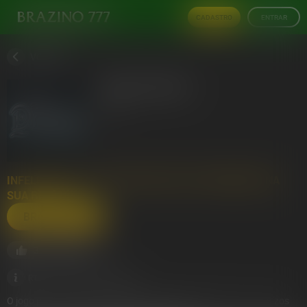
CADASTRO
ENTRAR
VOLTAR
BINGO DREAMS
ZITRO
INFELIZMENTE, ESTE JOGO NÃO ESTÁ DISPONÍVEL NA
SUA REGIÃO.
BRAZINO777
3
3446
Visualizações
RTP:
91%
O jogo pode causar dependência, ansiedade, depressão e prejuízos