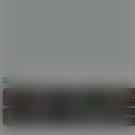
PROVEDORES