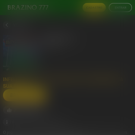
CADASTRO
ENTRAR
VOLTAR
BINGOLAÇO
CALETA
INFELIZMENTE, ESTE JOGO NÃO ESTÁ DISPONÍVEL NA
SUA REGIÃO.
BRAZINO777
29
25086
Visualizações
RTP:
91.5%
O jogo pode causar dependência, ansiedade, depressão e prejuízos