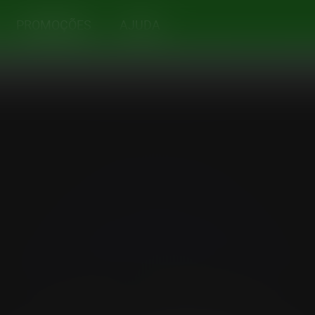
PROMOÇÕES
AJUDA