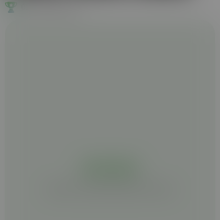
ÚLTIMOS GANHOS
NÃO HÁ DADOS
ESPERA ALGUNS SEGUNDOS POR FAVOR