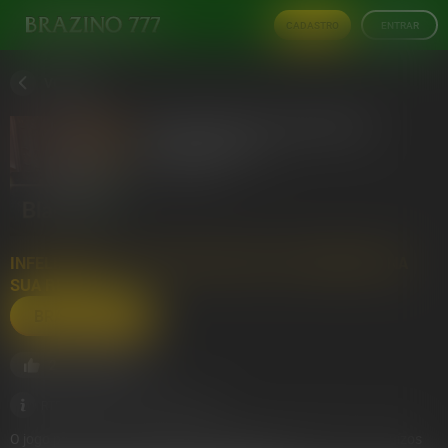
CADASTRO
ENTRAR
VOLTAR
BLACKJACK CLÁSSICO EM
PORTUGUÊS 11
EVOLUTION
INFELIZMENTE, ESTE JOGO NÃO ESTÁ DISPONÍVEL NA
SUA REGIÃO.
BRAZINO777
2
1598
Visualizações
RTP:
99.29%
O jogo pode causar dependência, ansiedade, depressão e prejuízos