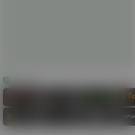
PROVEDORES