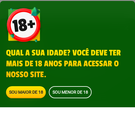
QUAL A SUA IDADE? VOCÊ DEVE TER
MAIS DE 18 ANOS PARA ACESSAR O
Usamos cookies para melhorar sua experiência. Ao
NOSSO SITE.
usar o Brazino777, você aceita nossos cookies. Veja
nossos
Termos e Condições
para mais.
SOU MAIOR DE 18
SOU MENOR DE 18
Menu
Slot
Ao Vivo
Crash
OK
Brazino 777
Jogos De Cassino