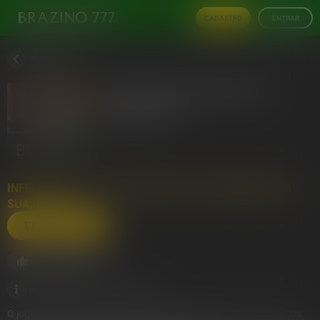
CADASTRO
ENTRAR
VOLTAR
BLACKJACK CLÁSSICO EM
PORTUGUÊS 6
EVOLUTION
INFELIZMENTE, ESTE JOGO NÃO ESTÁ DISPONÍVEL NA
SUA REGIÃO.
BRAZINO777
0
4007
Visualizações
RTP:
99.29%
O jogo pode causar dependência, ansiedade, depressão e prejuízos