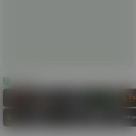
PROVEDORES