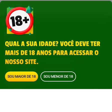
QUAL A SUA IDADE? VOCÊ DEVE TER
MAIS DE 18 ANOS PARA ACESSAR O
Usamos cookies para melhorar sua experiência. Ao
NOSSO SITE.
usar o Brazino777, você aceita nossos cookies. Veja
nossos
Termos e Condições
para mais.
SOU MAIOR DE 18
SOU MENOR DE 18
Menu
Slot
Ao Vivo
Crash
OK
Brazino 777
Jogos De Cassino