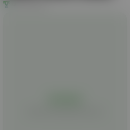
ÚLTIMOS GANHOS
NÃO HÁ DADOS
ESPERA ALGUNS SEGUNDOS POR FAVOR