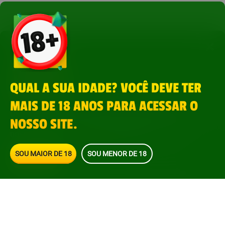
QUAL A SUA IDADE? VOCÊ DEVE TER
MAIS DE 18 ANOS PARA ACESSAR O
Usamos cookies para melhorar sua experiência. Ao
NOSSO SITE.
usar o Brazino777, você aceita nossos cookies. Veja
nossos
Termos e Condições
para mais.
SOU MAIOR DE 18
SOU MENOR DE 18
Menu
Slot
Ao Vivo
Crash
OK
Brazino 777
Jogos De Cassino