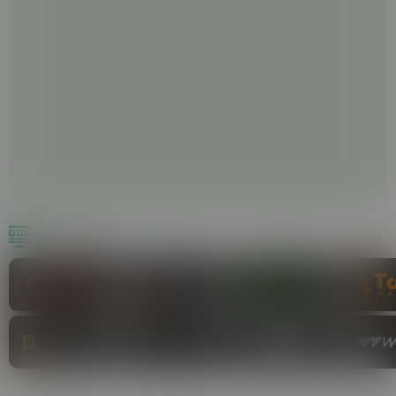
PROVEDORES