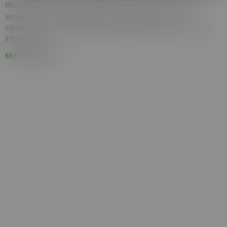
Blood Diamond é um caça-níqueis online da Nolimit City. O jogo
apresenta layout de 5x4 e sistema de pagamento 1024. As
características confirmadas são apresentadas de forma técnica e
informativa.
MOSTRAR MAIS
O QUE É O SLOT BLOOD DIAMOND?
No cassino Brazino777, Blood Diamond pode ser analisado por
dados como RTP, volatilidade, sistema de pagamento e limites de
aposta, quando disponíveis.
Esses indicadores descrevem a configuração do jogo e não
representam garantia de resultado em uma rodada ou sessão.
Visão geral: Blood Diamond
Confira os principais dados técnicos disponíveis para Blood
Diamond.
CARACTERÍSTICA
DETALHES
Nome
Blood Diamond