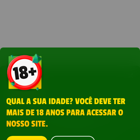
Revise o resultado e mantenha as apostas dentro do orçamento
definido.
Entre os recursos confirmados estão Additional Free Spins e Bonus
Bet. O funcionamento específico deve seguir as regras exibidas no
próprio título.
BLOOD DIAMOND - FAQ
Qual é o RTP de Blood Diamond?
O RTP informado é de 96,14%. Esse percentual é teórico, calculado ao
longo de muitas rodadas, e não garante resultados individuais.
Qual é o ganho máximo de Blood Diamond?
O limite técnico confirmado é de 14.780x sobre a aposta. Esse valor
QUAL A SUA IDADE? VOCÊ DEVE TER
representa um teto matemático, não uma promessa de prêmio.
MAIS DE 18 ANOS PARA ACESSAR O
Usamos cookies para melhorar sua experiência. Ao
Quais recursos aparecem em Blood Diamond?
NOSSO SITE.
usar o Brazino777, você aceita nossos cookies. Veja
Entre os recursos confirmados estão Additional Free Spins, Bonus
nossos
Termos e Condições
para mais.
Bet, Buy Feature. A lista completa está no quadro técnico acima.