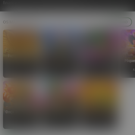
financeiros. Jogue com responsabilidade. 18+
OS MAIS JOGADOS
VER MAIS
EXCLUSIVO
Fortune Garuda
500
Pachinko
FlyX™ Cash Turbo™
Pôque
TADA
NEKO
BUCK STAKES
F
Onça Sortuda 500
Lucky Jaguar 2
4 Pots of Egypt
TADA
TADA
3OAKS