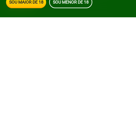
SOU MAIOR DE 18
SOU MENOR DE 18
Menu
Slot
Ao Vivo
Crash
OK
Brazino 777
Jogos De Cassino
Cassino Ao Vivo
Esporte Bet
Mapa Do Site XML
Live Bet
Mapa Do Site HTML
Slots
Suporte
Jogos Crash
Perguntas Frequentes
Novos Jogos
Promoções E Bônus
Bingo
Reclamações
Jogos De Mesa
Afiliados