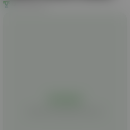
ÚLTIMOS GANHOS
NÃO HÁ DADOS
ESPERA ALGUNS SEGUNDOS POR FAVOR