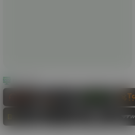
PROVEDORES