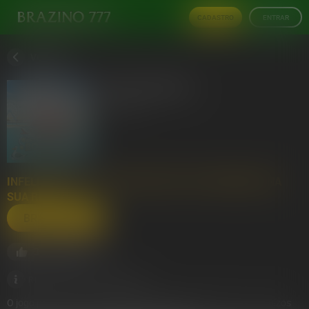
CADASTRO
ENTRAR
VOLTAR
BOAT BONANZA
PLAYNGO
INFELIZMENTE, ESTE JOGO NÃO ESTÁ DISPONÍVEL NA
SUA REGIÃO.
BRAZINO777
3
837
Visualizações
RTP:
96.21%
O jogo pode causar dependência, ansiedade, depressão e prejuízos