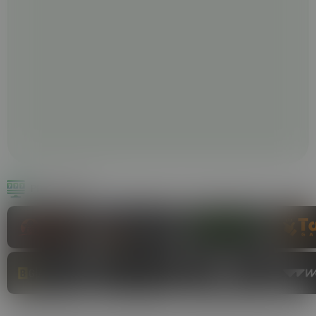
PROVEDORES