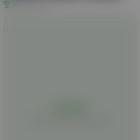
ÚLTIMOS GANHOS
NÃO HÁ DADOS
ESPERA ALGUNS SEGUNDOS POR FAVOR