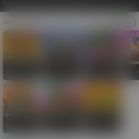
financeiros. Jogue com responsabilidade. 18+
OS MAIS JOGADOS
VER MAIS
EXCLUSIVO
Fortune Garuda
500
Pachinko
FlyX™ Cash Turbo™
Pôque
TADA
NEKO
BUCK STAKES
F
Onça Sortuda 500
Lucky Jaguar 2
4 Pots of Egypt
TADA
TADA
3OAKS