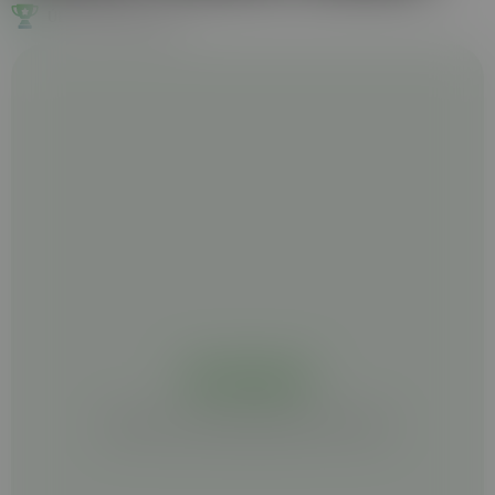
ÚLTIMOS GANHOS
NÃO HÁ DADOS
ESPERA ALGUNS SEGUNDOS POR FAVOR