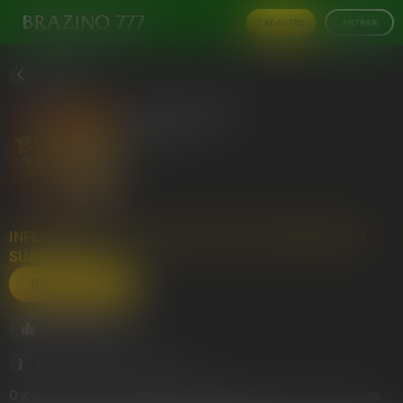
CADASTRO
ENTRAR
VOLTAR
BOUNTY RAID
REDTIGER
INFELIZMENTE, ESTE JOGO NÃO ESTÁ DISPONÍVEL NA
SUA REGIÃO.
BRAZINO777
4
555
Visualizações
RTP:
95.71%
O jogo pode causar dependência, ansiedade, depressão e prejuízos