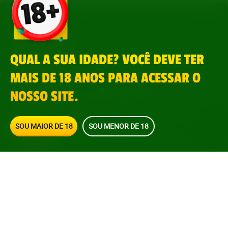
QUAL A SUA IDADE? VOCÊ DEVE TER
MAIS DE 18 ANOS PARA ACESSAR O
Usamos cookies para melhorar sua experiência. Ao
NOSSO SITE.
usar o Brazino777, você aceita nossos cookies. Veja
nossos
Termos e Condições
para mais.
SOU MAIOR DE 18
SOU MENOR DE 18
Menu
Slot
Ao Vivo
Crash
OK
Brazino 777
Jogos De Cassino
Cassino Ao Vivo
Esporte Bet
Mapa Do Site XML
Live Bet