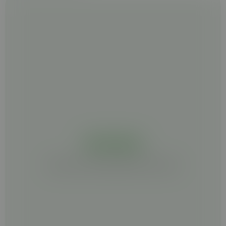
NÃO HÁ DADOS
ESPERA ALGUNS SEGUNDOS POR FAVOR