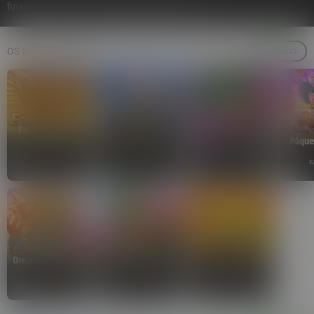
financeiros. Jogue com responsabilidade. 18+
OS MAIS JOGADOS
VER MAIS
EXCLUSIVO
Fortune Garuda
500
Pachinko
FlyX™ Cash Turbo™
Pôque
TADA
NEKO
BUCK STAKES
F
Onça Sortuda 500
Lucky Jaguar 2
4 Pots of Egypt
TADA
TADA
3OAKS