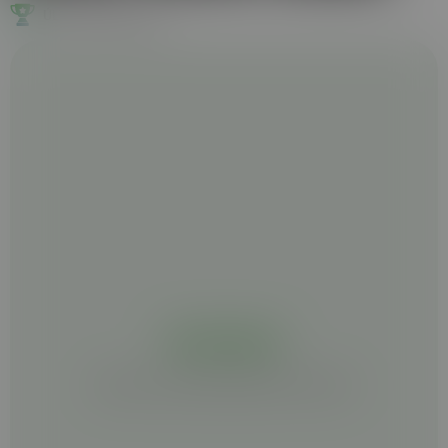
ÚLTIMOS GANHOS
NÃO HÁ DADOS
ESPERA ALGUNS SEGUNDOS POR FAVOR