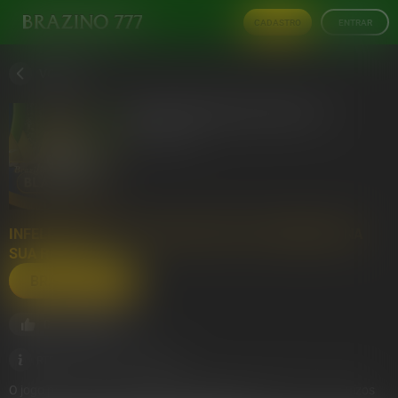
CADASTRO
ENTRAR
VOLTAR
BRAZILIAN BLACKJACK 12
PRAGMATIC
INFELIZMENTE, ESTE JOGO NÃO ESTÁ DISPONÍVEL NA
SUA REGIÃO.
BRAZINO777
0
37
Visualizações
RTP:
99.41%
O jogo pode causar dependência, ansiedade, depressão e prejuízos