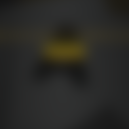
NTE, ESTE JOGO NÃO ESTÁ DISPONÍVEL NA S
BRAZINO777