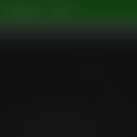
PROMOÇÕES
AJUDA