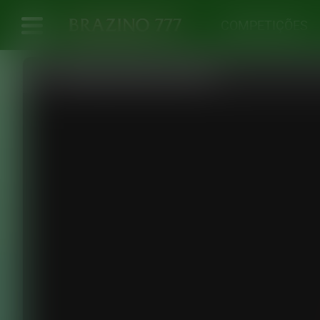
COMPETIÇÕES
BRAZILIAN BLACKJACK 3