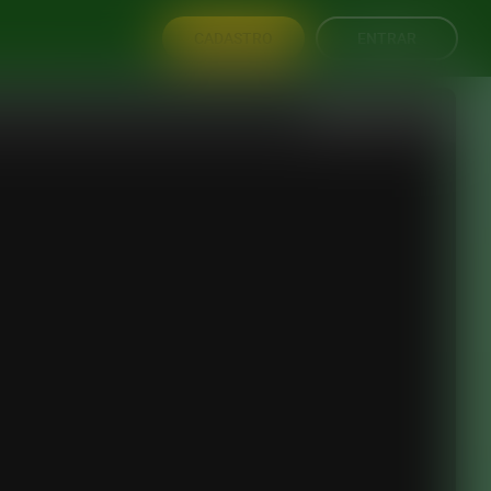
CADASTRO
ENTRAR