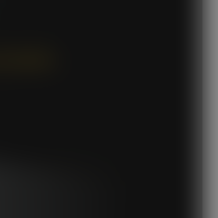
UA REGIÃO.