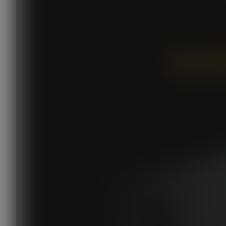
INFELIZME