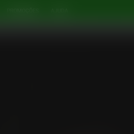
PROMOÇÕES
AJUDA