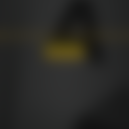
NTE, ESTE JOGO NÃO ESTÁ DISPONÍVEL NA S
BRAZINO777