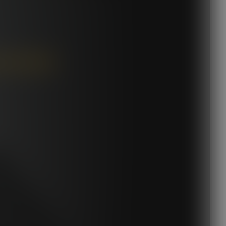
UA REGIÃO.