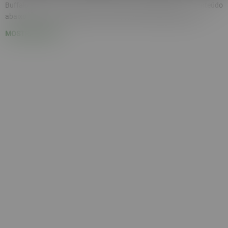
Buffalo Blitz: Cash Collect é um caça-níqueis da Playtech. O conteúdo
abaixo reúne as características técnicas confirmadas do jogo.
MOSTRAR MAIS
O QUE É O SLOT BUFFALO BLITZ: CASH COLLECT?
A estrutura deve ser consultada junto às regras do próprio jogo antes
de iniciar as rodadas. No cassino Brazino777, esses dados ajudam a
compreender a estrutura antes de iniciar uma sessão.
Entre os parâmetros disponíveis estão RTP de 95,55%. Esses valores
descrevem a matemática do jogo e não garantem resultados
individuais.
Visão geral: Buffalo Blitz: Cash Collect
A tabela a seguir apresenta as informações técnicas disponíveis para
o título.
CARACTERÍSTICA
DETALHES
Nome
Buffalo Blitz: Cash Collect