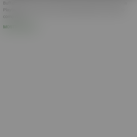
Buffalo Blitz Live Slots é um caça-níqueis online desenvolvido pela
Playtech, com formato 6x4 e sistema de pagamento confirmado
como 4096.
MOSTRAR MAIS
O QUE É O SLOT BUFFALO BLITZ LIVE SLOTS?
A proposta temática reúne Buffalo, Live Casino. Entre os recursos
confirmados estão Buffalo Mechanics, Wilds with multipliers.
Visão geral: Buffalo Blitz Live Slots
A tabela abaixo reúne as informações confirmadas para uma
consulta objetiva antes de acessar o jogo no cassino Brazino777.
CARACTERÍSTICA
DETALHES
Nome
Buffalo Blitz Live Slots
Lançamento
14/02/2020
Provedor
Playtech