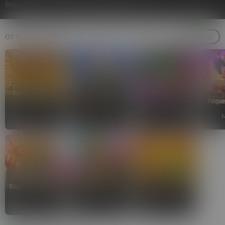
financeiros. Jogue com responsabilidade. 18+
OS MAIS JOGADOS
VER MAIS
EXCLUSIVO
Fortune Garuda
500
Pachinko
FlyX™ Cash Turbo™
Pôque
TADA
NEKO
BUCK STAKES
F
Onça Sortuda 500
Lucky Jaguar 2
4 Pots of Egypt
TADA
TADA
3OAKS