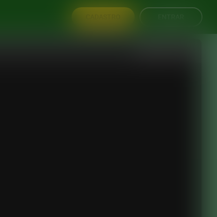
CADASTRO
ENTRAR