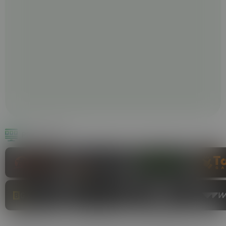
PROVEDORES