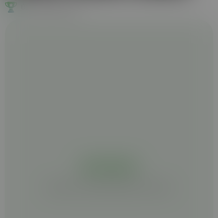
ÚLTIMOS GANHOS
NÃO HÁ DADOS
ESPERA ALGUNS SEGUNDOS POR FAVOR