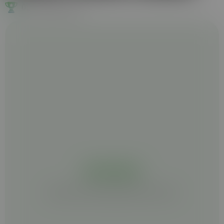
ÚLTIMOS GANHOS
NÃO HÁ DADOS
ESPERA ALGUNS SEGUNDOS POR FAVOR