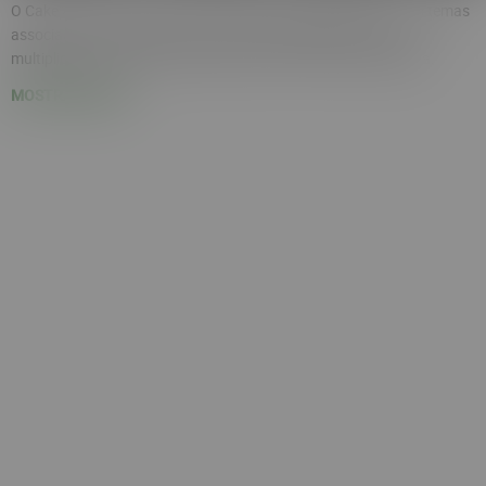
O Cake And Ice Cream é um dos slots online da Red Tiger, com temas
associados a Cake, Pink, Red, e sistema de pagamento 20. O
multiplicador máximo informado é de x2.500 o valor da aposta.
MOSTRAR MAIS
O QUE É O SLOT CAKE AND ICE CREAM?
Este slot de vídeo utiliza uma configuração de 5x3 e o modelo de
pagamento 20. As combinações e resultados seguem as regras
apresentadas na tabela de pagamentos do próprio jogo.
Entre as características técnicas estão RTP teórico de 95,72%,
volatilidade média, recursos confirmados como 9 Pots (9 Masks) of
Gold Mechanics, Buy Feature, Mega Symbol (3x3), Scatter symbols.
Esses dados descrevem a estrutura matemática do jogo e não
garantem resultados em rodadas individuais.
Visão geral: Cake And Ice Cream
O Cake And Ice Cream está disponível no Brazino777 e apresenta as
seguintes características confirmadas:
CARACTERÍSTICA
DETALHES