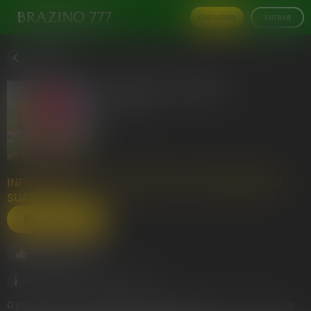
CADASTRO
ENTRAR
VOLTAR
CANDY BLITZ BOMBS
PRAGMATIC
INFELIZMENTE, ESTE JOGO NÃO ESTÁ DISPONÍVEL NA
SUA REGIÃO.
BRAZINO777
130
80712
Visualizações
RTP:
96.49%
O jogo pode causar dependência, ansiedade, depressão e prejuízos