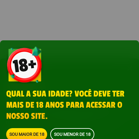
Inicie a rodada usando o controle apresentado na interface.
Aguarde o resultado e confira as combinações ou o resultado
indicado pelo jogo.
O RTP de 96% é uma característica estatística calculada em muitas
rodadas e não garante um resultado individual.
CANDY BLITZ BOMBS - FAQ
Quem é o provedor de Candy Blitz Bombs?
O provedor de Candy Blitz Bombs é a Pragmatic Play.
Qual é o RTP de Candy Blitz Bombs?
O RTP teórico informado é de 96%. Esse percentual pode variar
QUAL A SUA IDADE? VOCÊ DEVE TER
conforme a configuração disponível. O valor não representa garantia
MAIS DE 18 ANOS PARA ACESSAR O
de retorno em uma sessão.
Usamos cookies para melhorar sua experiência. Ao
NOSSO SITE.
usar o Brazino777, você aceita nossos cookies. Veja
Qual é o ganho máximo de Candy Blitz Bombs?
nossos
Termos e Condições
para mais.
O multiplicador máximo confirmado é de x5.000 o valor da aposta.
SOU MAIOR DE 18
SOU MENOR DE 18
Menu
Slot
Ao Vivo
Crash
OK