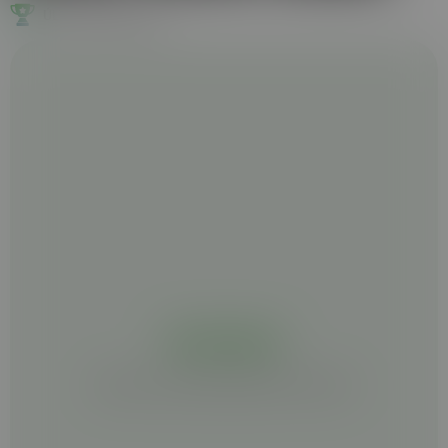
ÚLTIMOS GANHOS
NÃO HÁ DADOS
ESPERA ALGUNS SEGUNDOS POR FAVOR