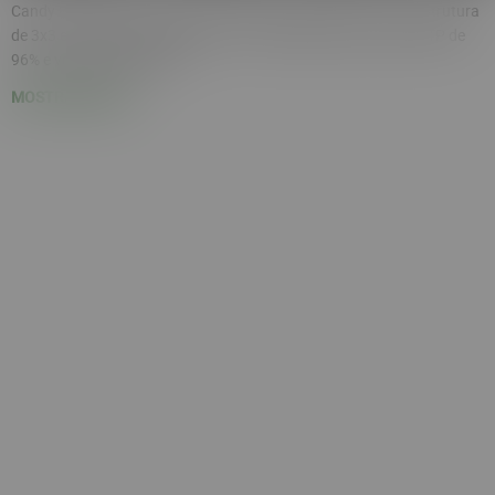
Candy Island Princess é um caça-níqueis da Play'n GO com estrutura
de 3x3 e sistema de pagamento 5. O conjunto técnico inclui RTP de
96% e volatilidade média.
MOSTRAR MAIS
O QUE É O SLOT CANDY ISLAND PRINCESS?
O slot combina recursos como Bonus Game, Bonus symbols,
BonusGame: Pick Objects e temas relacionados a Beach, summer,
Blue. No cassino Brazino777, essas informações ajudam a identificar
a proposta e a estrutura da experiência antes de definir o valor da
aposta.
Visão geral: Candy Island Princess
Os principais dados técnicos de Candy Island Princess estão
organizados abaixo para uma consulta objetiva.
CARACTERÍSTICA
DETALHES
Nome
Candy Island Princess