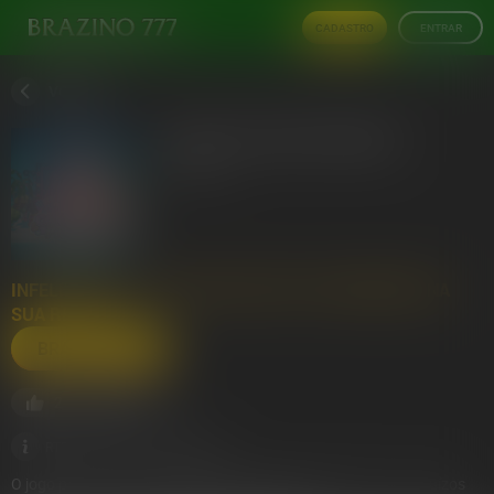
CADASTRO
ENTRAR
VOLTAR
CANDY ISLAND PRINCESS
PLAYNGO
INFELIZMENTE, ESTE JOGO NÃO ESTÁ DISPONÍVEL NA
SUA REGIÃO.
BRAZINO777
2
976
Visualizações
RTP:
96.2%
O jogo pode causar dependência, ansiedade, depressão e prejuízos