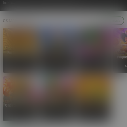
financeiros. Jogue com responsabilidade. 18+
OS MAIS JOGADOS
VER MAIS
EXCLUSIVO
Fortune Garuda
500
Pachinko
FlyX™ Cash Turbo™
Pôque
TADA
NEKO
BUCK STAKES
F
Onça Sortuda 500
Lucky Jaguar 2
4 Pots of Egypt
TADA
TADA
3OAKS