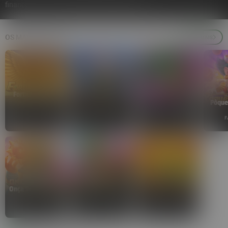
financeiros. Jogue com responsabilidade. 18+
OS MAIS JOGADOS
VER MAIS
EXCLUSIVO
Fortune Garuda
500
Pachinko
FlyX™ Cash Turbo™
Pôque
TADA
NEKO
BUCK STAKES
F
Onça Sortuda 500
Lucky Jaguar 2
4 Pots of Egypt
TADA
TADA
3OAKS