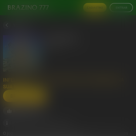
CADASTRO
ENTRAR
VOLTAR
CASH MANIA
PGSOFT
INFELIZMENTE, ESTE JOGO NÃO ESTÁ DISPONÍVEL NA
SUA REGIÃO.
BRAZINO777
898
696950
Visualizações
RTP:
96.75%
O jogo pode causar dependência, ansiedade, depressão e prejuízos