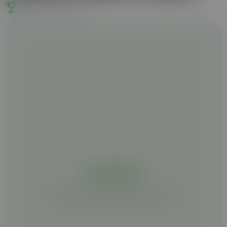
ÚLTIMOS GANHOS
NÃO HÁ DADOS
ESPERA ALGUNS SEGUNDOS POR FAVOR