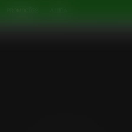
PROMOÇÕES
AJUDA