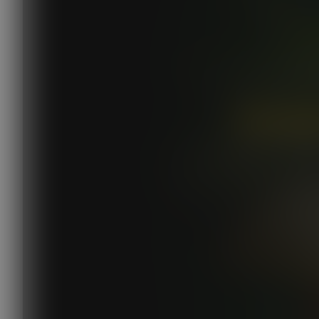
INFELIZME