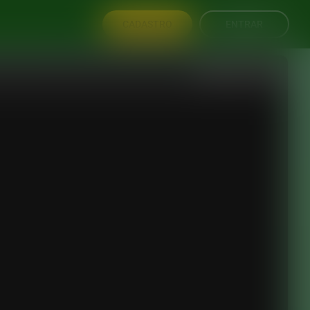
CADASTRO
ENTRAR