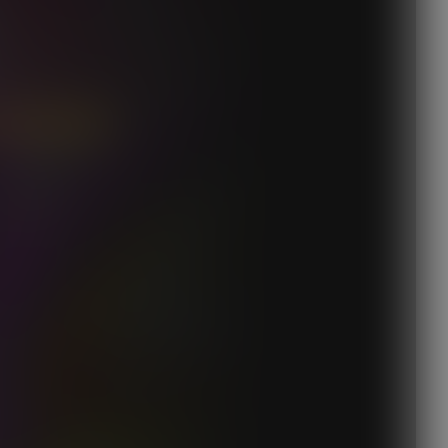
UA REGIÃO.