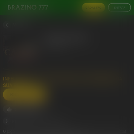
CADASTRO
ENTRAR
VOLTAR
CASINO HOLD'EM
EVOLUTION
INFELIZMENTE, ESTE JOGO NÃO ESTÁ DISPONÍVEL NA
SUA REGIÃO.
BRAZINO777
5
2509
Visualizações
RTP:
97.84%
O jogo pode causar dependência, ansiedade, depressão e prejuízos