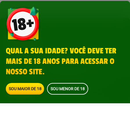
QUAL A SUA IDADE? VOCÊ DEVE TER
MAIS DE 18 ANOS PARA ACESSAR O
Usamos cookies para melhorar sua experiência. Ao
NOSSO SITE.
usar o Brazino777, você aceita nossos cookies. Veja
nossos
Termos e Condições
para mais.
SOU MAIOR DE 18
SOU MENOR DE 18
Menu
Slot
Ao Vivo
Crash
OK
Brazino 777
Jogos De Cassino