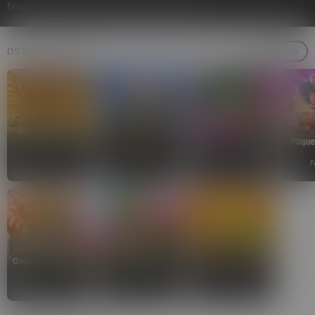
financeiros. Jogue com responsabilidade. 18+
OS MAIS JOGADOS
VER MAIS
EXCLUSIVO
Fortune Garuda
500
Pachinko
FlyX™ Cash Turbo™
Pôque
TADA
NEKO
BUCK STAKES
F
Onça Sortuda 500
Lucky Jaguar 2
4 Pots of Egypt
TADA
TADA
3OAKS