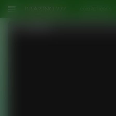
COMPETIÇÕES
CASINO MIX