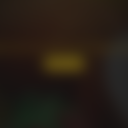
NTE, ESTE JOGO NÃO ESTÁ DISPONÍVEL NA S
BRAZINO777