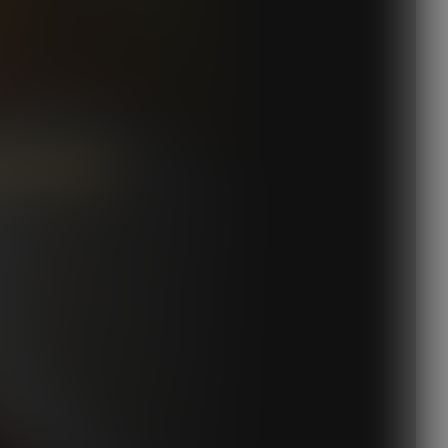
UA REGIÃO.