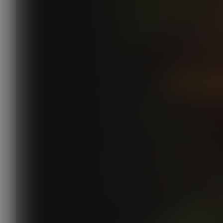
INFELIZME